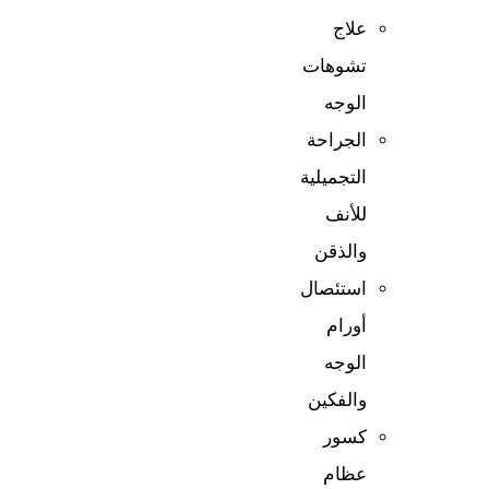
علاج
تشوهات
الوجه
الجراحة
التجميلية
للأنف
والذقن
استئصال
أورام
الوجه
والفكين
كسور
عظام