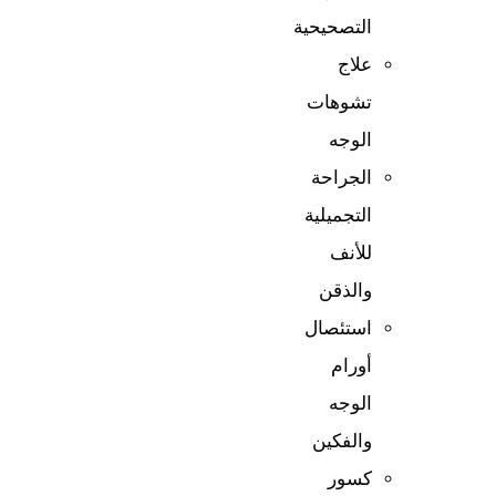
التصحيحية
علاج
تشوهات
الوجه
الجراحة
التجميلية
للأنف
والذقن
استئصال
أورام
الوجه
والفكين
كسور