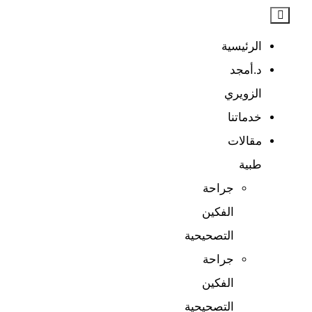
الرئيسية
د.أمجد
الزويري
خدماتنا
مقالات
طبية​
جراحة
الفكين
التصحيحية
جراحة
الفكين
التصحيحية