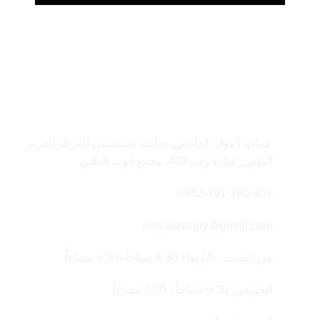
معلومات الاتصال
عمان, الدوار الخامس, بجانب مستشفى المركز العربي
الطبي, عيادة رقم 402, مجمع أيوب الطبي
962-791-190-901+
Amjadzwairy@gmail.com
من السبت - الأربعاء 9:30 صباحاً- 5:30 مساءاً
الخميس: 9:30 صباحاً - 4:00 مساءاً